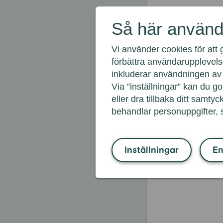
De sven
Så här använd
Majoriteten a
Vi använder cookies för att 
transport. Det 
förbättra användarupplevels
eventuellt min
inkluderar användningen av 
rabatter.
Via ”inställningar” kan du 
eller dra tillbaka ditt samtyck
behandlar personuppgifter,
Inställningar
En