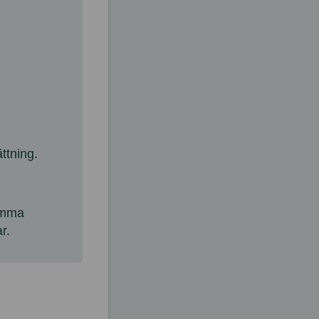
ttning.
komma
r.