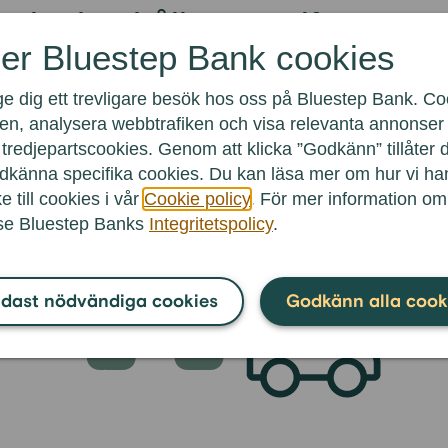
ska hushållens utgifter
er Bluestep Bank cookies
v svenska hushåll spenderar mest pengar på boende, ma
ge dig ett trevligare besök hos oss på Bluestep Bank. Coo
är viktigt att budgetera för dessa utgifter och se över möj
en, analysera webbtrafiken och visa relevanta annonser f
ska kostnaderna genom smarta val, som att jämföra prise
tredjepartscookies. Genom att klicka ”Godkänn” tillåter 
godkänna specifika cookies. Du kan läsa mer om hur vi h
e till cookies i vår
Cookie policy
. För mer information o
 se Bluestep Banks
Integritetspolicy
.
dast nödvändiga cookies
Godkänn alla cook