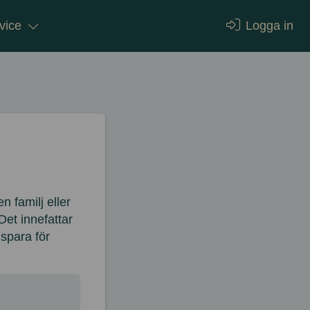
vice
Logga in
 familj eller
Det innefattar
 spara för