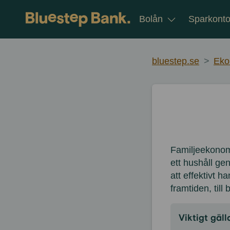
Gå till innehållet
Bolån
Sparkont
bluestep.se
>
Eko
Familjeekonom
ett hushåll gen
att effektivt h
framtiden, til
Viktigt gäl