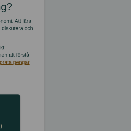
ng?
nomi. Att lära
t diskutera och
kt
n att förstå
prata pengar
)