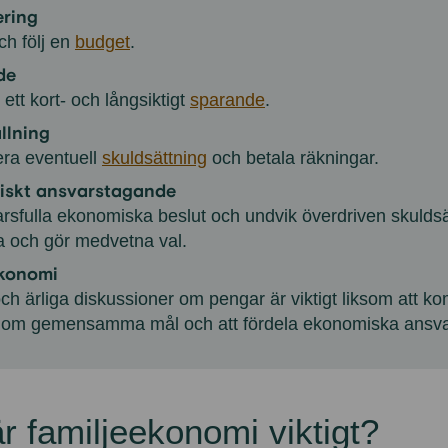
ring
h följ en
budget
.
de
ett kort- och långsiktigt
sparande
.
llning
era eventuell
skuldsättning
och betala räkningar.
iskt ansvarstagande
rsfulla ekonomiska beslut och undvik överdriven skuldsä
ra och gör medvetna val.
konomi
h ärliga diskussioner om pengar är viktigt liksom att 
 om gemensamma mål och att fördela ekonomiska ansva
är familjeekonomi viktigt?