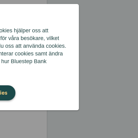
t och
kies hjälper oss att
ligheterna att
ör våra besökare, vilket
r och utnyttja
du oss att använda cookies.
anterar cookies samt ändra
m hur Bluestep Bank
ies