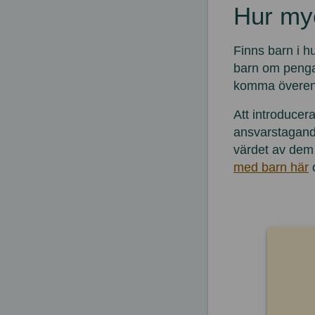
Hur myc
Finns barn i h
barn om pengar
komma överen
Att introducer
ansvarstagand
värdet av dem
med barn här
o