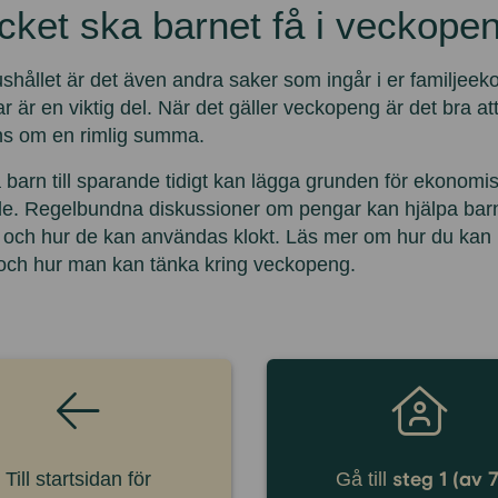
ket ska barnet få i veckope
ushållet är det även andra saker som ingår i er familjeeko
 är en viktig del. När det gäller veckopeng är det bra at
s om en rimlig summa.
a barn till sparande tidigt kan lägga grunden för ekonomis
e. Regelbundna diskussioner om pengar kan hjälpa barne
 och hur de kan användas klokt. Läs mer om hur du kan
ch hur man kan tänka kring veckopeng.
steg 1 (av 7
Till startsidan för
Gå till