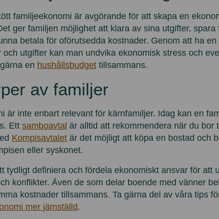
kött familjeekonomi är avgörande för att skapa en ekonomi
et ger familjen möjlighet att klara av sina utgifter, spara
unna betala för oförutsedda kostnader. Genom att ha en t
 och utgifter kan man undvika ekonomisk stress och eve
r gärna en
hushållsbudget
tillsammans.
yper av familjer
är inte enbart relevant för kärnfamiljer. Idag kan en fam
s. Ett
samboavtal
är alltid att rekommendera när du bor 
Med
Kompisavtalet
är det möjligt att köpa en bostad och 
pisen eller syskonet.
att tydligt definiera och fördela ekonomiskt ansvar för att
och konflikter. Även de som delar boende med vänner be
a kostnader tillsammans. Ta gärna del av våra tips för
onomi mer jämställd
.