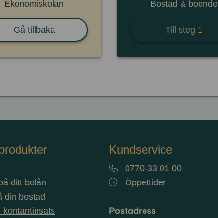
Ekonomiskolan
Bostad & boende
Gå tillbaka
Till steg 1
produkter
Kundservice
0770-33 01 00
å ditt bolån
Öppettider
 din bostad
Postadress
ll kontantinsats