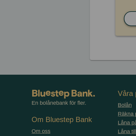
Våra 
En bolånebank för fler.
Bolån
Räkna p
Om Bluestep Bank
Låna på
Om oss
Låna ti