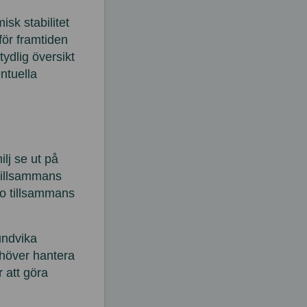
sk stabilitet
 för framtiden
ydlig översikt
ntuella
ilj se ut på
tillsammans
bo tillsammans
 undvika
höver hantera
 att göra