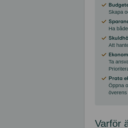
Budgete
Skapa oc
Sparan
Ha både 
Skuldhå
Att hant
Ekonom
Ta ansva
Priorite
Prata e
Öppna oc
överens
Varför 