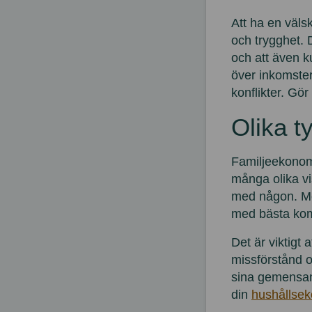
Att ha en väls
och trygghet. D
och att även k
över inkomster
konflikter. Gö
Olika t
Familjeekonomi 
många olika vi
med någon. 
med bästa kom
Det är viktigt 
missförstånd 
sina gemensamm
din
hushållsek