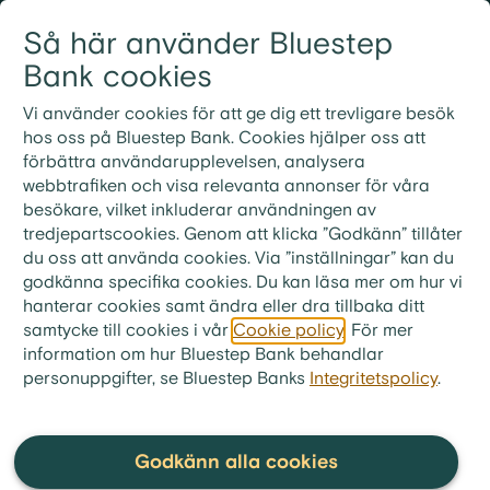
Gå till innehållet
Så här använder Bluestep
Logga in
Meny
Bank cookies
Vi använder cookies för att ge dig ett trevligare besök
bluestep.se
>
Ekonomitips
>
Ekonomiskola
hos oss på Bluestep Bank. Cookies hjälper oss att
förbättra användarupplevelsen, analysera
webbtrafiken och visa relevanta annonser för våra
Skatt
besökare, vilket inkluderar användningen av
tredjepartscookies. Genom att klicka ”Godkänn” tillåter
I Sverige betalar i princip alla som har en inkomst
du oss att använda cookies. Via ”inställningar” kan du
skatt. Det finns olika typer av skatter och
godkänna specifika cookies. Du kan läsa mer om hur vi
skattenivåer som regleras utifrån olika faktorer
hanterar cookies samt ändra eller dra tillbaka ditt
som var du bor i landet eller vilken inkomst du har.
samtycke till cookies i vår
Cookie policy
. För mer
information om hur Bluestep Bank behandlar
Varför betalar vi skatt?
personuppgifter, se Bluestep Banks
Integritetspolicy
.
Skatt finansierar och stödjer flera viktiga delar av
det svenska samhället.
Godkänn alla cookies