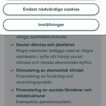
Vad går skatten bland annat till?
Endast nödvändiga cookies
Finansiering av offentliga tjänster och
infrastruktur
Inställningar
Exempelvis utbildning, hälso- och
sjukvård, vägar, polis, brandkår och andra
viktiga samhällsfunktioner.
Social rättvisa och jämlikhet
Högre inkomster beläggs med en högre
skattesats i syfte att främja social
rättvisa och minska ekonomiska klyftor.
Stimulering av ekonomisk tillväxt
Finansiering av forskning och
utvecklingsprojekt.
Finansiering av sociala förmåner och
stödstrukturer
Exempelvis: pensionssystem,