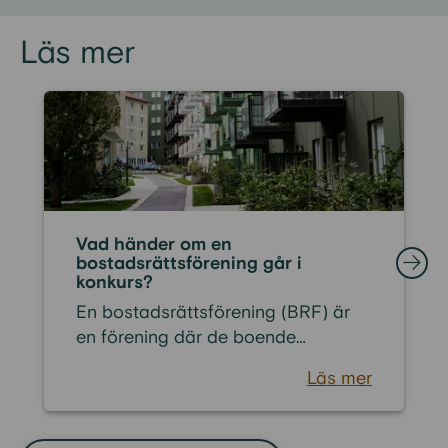
Läs mer
Vad händer om en
bostadsrättsförening går i
konkurs?
En bostadsrättsförening (BRF) är
en förening där de boende
tillsammans äger fastigheten och
Läs mer
ansvarar för den gemensamma
ekonomin. I praktiken fungerar
föreningen som ett företag med