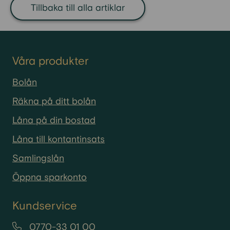
inkomster, kostnader och ofta stora
Tillbaka till alla artiklar
lån. Om föreningen inte längre kan
betala sina skulder kan den, precis
som ett företag, gå i konkurs. Det är
sällsynt, men det händer. När en
Våra produkter
bostadsrättsförening försätts i
Bolån
konkurs tar en konkursförvaltare
över ansvaret. Fastigheten säljs,
Räkna på ditt bolån
föreningen upplöses och
Låna på din bostad
bostadsrätterna upphör att existera
som ägandeform. I stället
Låna till kontantinsats
omvandlas de till hyresrätter, och
Samlingslån
de tidigare
bostadsrättsinnehavarna blir
Öppna sparkonto
hyresgäster hos den nya ägaren.
Om din bostadsrättsförening går i
Kundservice
konkurs får du alltså vanligtvis bo
kvar i din bostad, men du äger den
0770-33 01 00