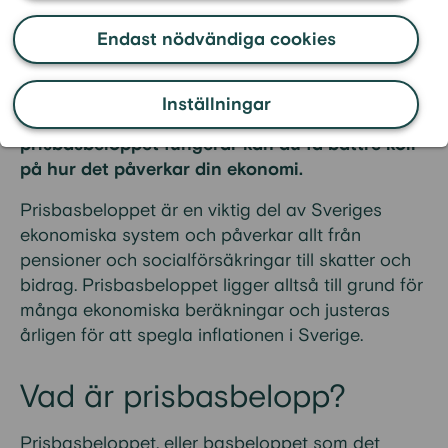
Vad är ett prisbasbelopp och hur påverkar det
Endast nödvändiga cookies
din ekonomi? Här går vi igenom vad ett
prisbasbelopp innebär, det aktuella beloppet
för år 2025 och hur det kan påverka din
Inställningar
privatekonomi. Genom att förstå hur
prisbasbeloppet fungerar kan du få bättre koll
på hur det påverkar din ekonomi.
Prisbasbeloppet är en viktig del av Sveriges
ekonomiska system och påverkar allt från
pensioner och socialförsäkringar till skatter och
bidrag. Prisbasbeloppet ligger alltså till grund för
många ekonomiska beräkningar och justeras
årligen för att spegla inflationen i Sverige.
Vad är prisbasbelopp?
Prisbasbeloppet, eller basbeloppet som det