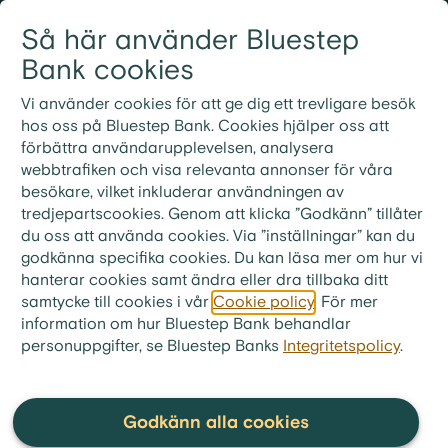
Gå till innehållet
Så här använder Bluestep
Logga in
Meny
Bank cookies
Vi använder cookies för att ge dig ett trevligare besök
hos oss på Bluestep Bank. Cookies hjälper oss att
förbättra användarupplevelsen, analysera
webbtrafiken och visa relevanta annonser för våra
besökare, vilket inkluderar användningen av
tredjepartscookies. Genom att klicka ”Godkänn” tillåter
du oss att använda cookies. Via ”inställningar” kan du
godkänna specifika cookies. Du kan läsa mer om hur vi
hanterar cookies samt ändra eller dra tillbaka ditt
samtycke till cookies i vår
Cookie policy
. För mer
information om hur Bluestep Bank behandlar
personuppgifter, se Bluestep Banks
Integritetspolicy
.
bluestep.se
>
Ekonomitips
>
Artiklar
Prisbasbelopp 2025
Godkänn alla cookies