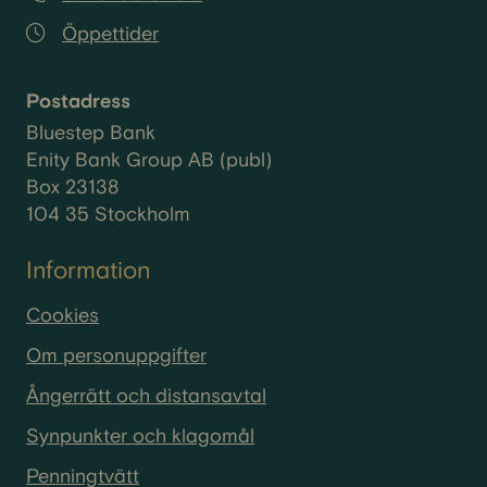
inte längre. Samtidigt finns dina
Öppettider
eventuella bolån kvar. Just därför är
det viktigt att förstå vad en konkurs
faktiskt innebär i praktiken.
Postadress
Bluestep Bank
Enity Bank Group AB (publ)
Box 23138
104 35 Stockholm
Information
Cookies
Om personuppgifter
Ångerrätt och distansavtal
Synpunkter och klagomål
Penningtvätt