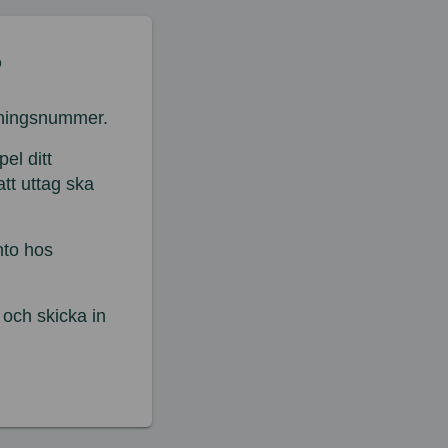
?
dningsnummer.
el ditt
att uttag ska
nto hos
och skicka in