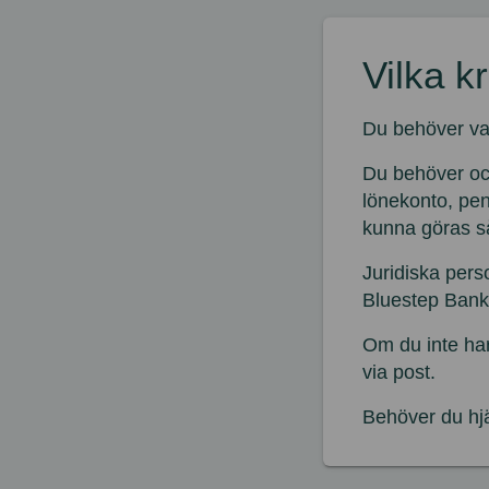
Vilka k
Du behöver va
Du behöver ock
lönekonto, pen
kunna göras s
Juridiska pers
Bluestep Bank
Om du inte har
via post.
Behöver du hjä