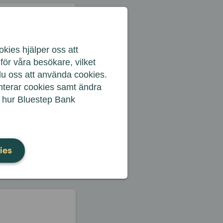
a
kies hjälper oss att
ör våra besökare, vilket
du oss att använda cookies.
anterar cookies samt ändra
m hur Bluestep Bank
ies
Se alla frågor