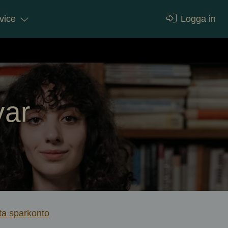
vice
Logga in
var
ta sparkonto