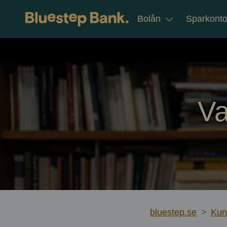
Gå till innehållet
Bolån
Sparkont
Va
bluestep.se
>
Kun