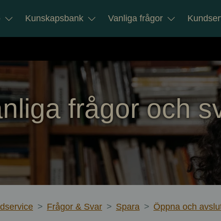
o
Kunskapsbank
Vanliga frågor
Kundser
nliga frågor och s
dservice
>
Frågor & Svar
>
Spara
>
Öppna och avslu