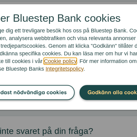
er Bluestep Bank cookies
Öppna och avslut
te frågorna inom
to
:
ge dig ett trevligare besök hos oss på Bluestep Bank. Coo
en, analysera webbtrafiken och visa relevanta annonser f
 ett sparkonto?
tredjepartscookies. Genom att klicka ”Godkänn” tillåter 
a sparkonton via telefon?
godkänna specifika cookies. Du kan läsa mer om hur vi h
e till cookies i vår
Cookie policy
. För mer information o
 flera sparkonton av samma kontotyp?
 se Bluestep Banks
Integritetspolicy
.
sparkonto för företag eller förening?
 ett autogiromedgivande när jag öppnat ett sparkonto?
dast nödvändiga cookies
Godkänn alla cook
 inte svaret på din fråga?