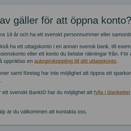
rav gäller för att öppna konto
ra 18 år och ha ett svenskt personnummer eller samor
så ha ett uttagskonto i en annan svensk bank, till exemp
sionskonto eller ett konto du betalar räkningar från. För 
å upprättas en
autogirokoppling till ditt uttagskonto
.
oner samt företag har inte möjlighet att öppna ett sparko
.
 ett svenskt BankID har du möjlighet att
fylla i blanketter
lp är du välkommen att kontakta oss.