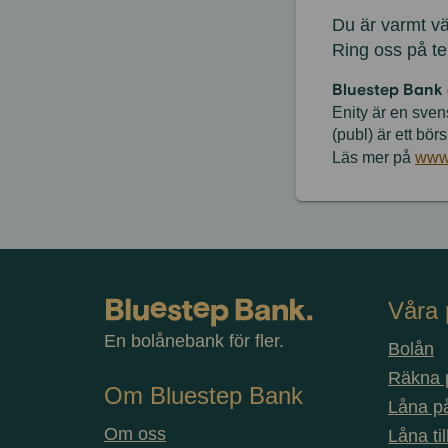
Du är varmt v
Ring oss på t
Bluestep Bank 
Enity är en sve
(publ) är ett bö
Läs mer på
www.
Våra 
En bolånebank för fler.
Bolån
Räkna p
Om Bluestep Bank
Låna på
Om oss
Låna ti