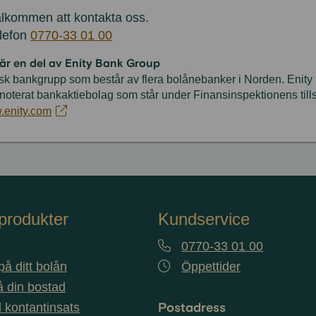
älkommen att kontakta oss.
elefon
0770-33 01 00
är en del av Enity Bank Group
nsk bankgrupp som består av flera bolånebanker i Norden. Enit
rsnoterat bankaktiebolag som står under Finansinspektionens till
enity.com
produkter
Kundservice
0770-33 01 00
å ditt bolån
Öppettider
 din bostad
Postadress
ll kontantinsats