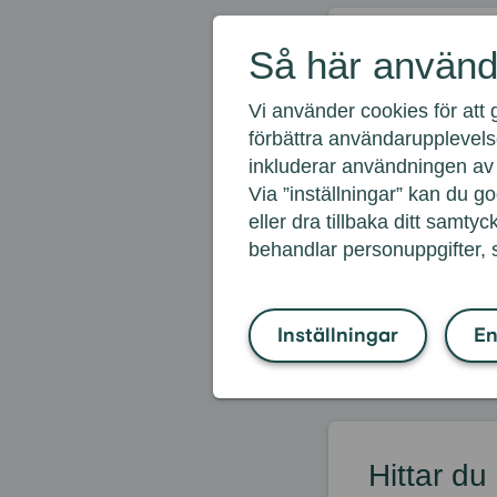
Så här använd
Vanligas
sparkon
Vi använder cookies för att 
förbättra användarupplevels
Hur öppnar jag
inkluderar användningen av 
Kan jag hanter
Via ”inställningar” kan du 
eller dra tillbaka ditt samtyck
Kan jag öppna
behandlar personuppgifter,
Kan man öppna 
Varför får jag
Inställningar
En
Hittar du