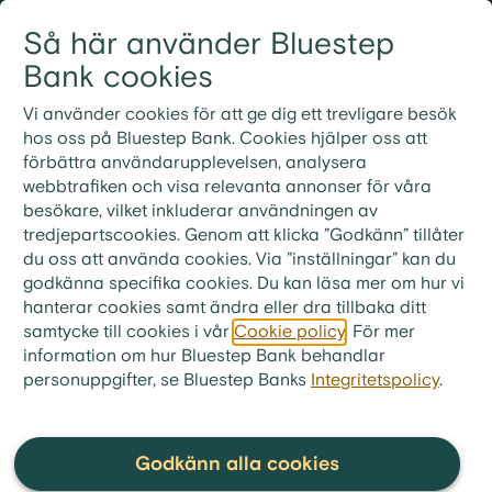
Gå till innehållet
Så här använder Bluestep
Logga in
Meny
Bank cookies
Vi använder cookies för att ge dig ett trevligare besök
hos oss på Bluestep Bank. Cookies hjälper oss att
förbättra användarupplevelsen, analysera
Vanliga frågor och
webbtrafiken och visa relevanta annonser för våra
besökare, vilket inkluderar användningen av
svar
tredjepartscookies. Genom att klicka ”Godkänn” tillåter
du oss att använda cookies. Via ”inställningar” kan du
godkänna specifika cookies. Du kan läsa mer om hur vi
hanterar cookies samt ändra eller dra tillbaka ditt
samtycke till cookies i vår
Cookie policy
. För mer
bluestep.se
>
Kundservice
>
Frågor & Svar
>
information om hur Bluestep Bank behandlar
Spara
personuppgifter, se Bluestep Banks
>
Öppna och avsluta sparkonto
Integritetspolicy
.
Kan jag hantera sparkonton via
telefon?
Godkänn alla cookies