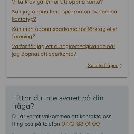
Vilka krav gäller för att öppna konto?
Kan jag öppna flera sparkonton av samma
kontotyp?
Kan man öppna sparkonto för företag eller
förening?
Varför får jag ett autogiromedgivande när
jag öppnat ett sparkonto?
Se alla frågor
Hittar du inte svaret på din
fråga?
Du är varmt välkommen att kontakta oss.
Ring oss på telefon
0770-33 01 00