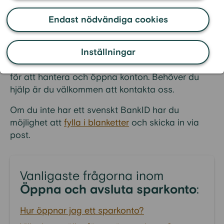
Nej.
Endast nödvändiga cookies
Det är inte möjligt att öppna, avsluta, göra
öveföringar eller hantera dina sparkonton via
telefon. På
Mina sidor
Inställningar
kan du logga in för att
se aktuell information om dina sparkonton och
för att hantera och öppna konton. Behöver du
hjälp är du välkommen att kontakta oss.
Om du inte har ett svenskt BankID har du
möjlighet att
fylla i blanketter
och skicka in via
post.
Vanligaste frågorna inom
Öppna och avsluta sparkonto
:
Hur öppnar jag ett sparkonto?