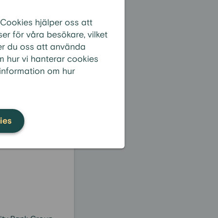
 Cookies hjälper oss att
r för våra besökare, vilket
er du oss att använda
m hur vi hanterar cookies
 information om hur
?
Se alla frågor
ies