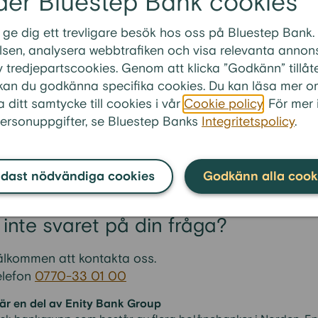
der Bluestep Bank cookies
g ett sparkonto?
 ge dig ett trevligare besök hos oss på Bluestep Bank.
ra sparkonton via telefon?
sen, analysera webbtrafiken och visa relevanta annonse
ler för att öppna konto?
 tredjepartscookies. Genom att klicka ”Godkänn” tillåt
” kan du godkänna specifika cookies. Du kan läsa mer o
 sparkonto för företag eller förening?
a ditt samtycke till cookies i vår
Cookie policy
. För mer
g ett autogiromedgivande när jag öppnat ett sparkonto
ersonuppgifter, se Bluestep Banks
Integritetspolicy
.
dast nödvändiga cookies
Godkänn alla cook
 inte svaret på din fråga?
älkommen att kontakta oss.
elefon
0770-33 01 00
är en del av Enity Bank Group