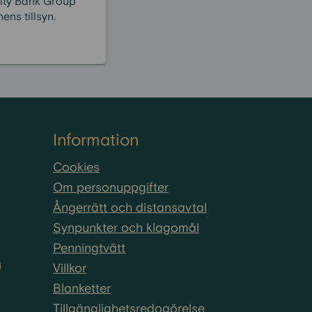
nity Bank Group
ns tillsyn.
Information
Cookies
Om personuppgifter
Ångerrätt och distansavtal
Synpunkter och klagomål
Penningtvätt
)
Villkor
Blanketter
Tillgänglighetsredogörelse