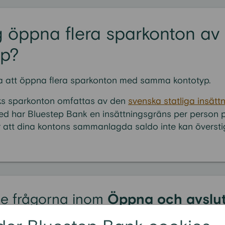
g öppna flera sparkonton a
yp?
ra att öppna flera sparkonton med samma kontotyp.
ks sparkonton omfattas av den
svenska statliga insätt
d har Bluestep Bank en insättningsgräns per person
är att dina kontons sammanlagda saldo inte kan övers
te frågorna inom
Öppna och avslu
to
: