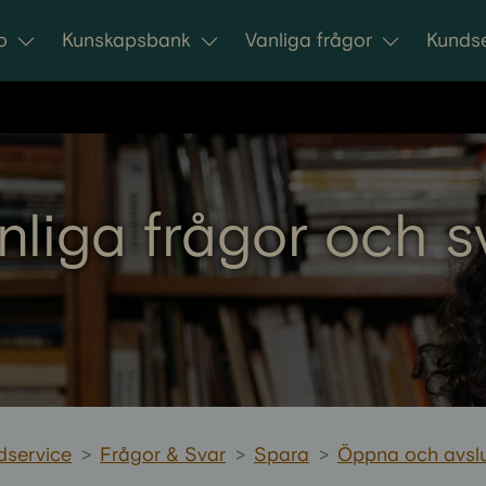
o
Kunskapsbank
Vanliga frågor
Kundse
nliga frågor och s
dservice
>
Frågor & Svar
>
Spara
>
Öppna och avslu