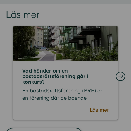
Läs mer
Vad händer om en
bostadsrättsförening går i
konkurs?
En bostadsrättsförening (BRF) är
en förening där de boende
tillsammans äger fastigheten och
Läs mer
ansvarar för den gemensamma
ekonomin. I praktiken fungerar
föreningen som ett företag med