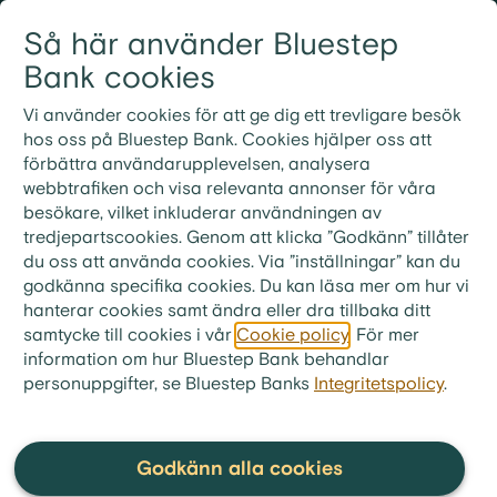
Gå till innehållet
Så här använder Bluestep
Logga in
Meny
Bank cookies
Vi använder cookies för att ge dig ett trevligare besök
hos oss på Bluestep Bank. Cookies hjälper oss att
förbättra användarupplevelsen, analysera
webbtrafiken och visa relevanta annonser för våra
besökare, vilket inkluderar användningen av
tredjepartscookies. Genom att klicka ”Godkänn” tillåter
du oss att använda cookies. Via ”inställningar” kan du
godkänna specifika cookies. Du kan läsa mer om hur vi
hanterar cookies samt ändra eller dra tillbaka ditt
samtycke till cookies i vår
Cookie policy
. För mer
information om hur Bluestep Bank behandlar
personuppgifter, se Bluestep Banks
Integritetspolicy
.
bluestep.se
>
Ekonomitips
>
Artiklar
Har jag en
Godkänn alla cookies