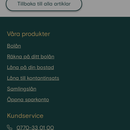
inkomster, kostnader och ofta stora
Tillbaka till alla artiklar
lån. Om föreningen inte längre kan
betala sina skulder kan den, precis
som ett företag, gå i konkurs. Det är
sällsynt, men det händer. När en
Våra produkter
bostadsrättsförening försätts i
Bolån
konkurs tar en konkursförvaltare
över ansvaret. Fastigheten säljs,
Räkna på ditt bolån
föreningen upplöses och
Låna på din bostad
bostadsrätterna upphör att existera
som ägandeform. I stället
Låna till kontantinsats
omvandlas de till hyresrätter, och
Samlingslån
de tidigare
bostadsrättsinnehavarna blir
Öppna sparkonto
hyresgäster hos den nya ägaren.
Om din bostadsrättsförening går i
Kundservice
konkurs får du alltså vanligtvis bo
kvar i din bostad, men du äger den
0770-33 01 00