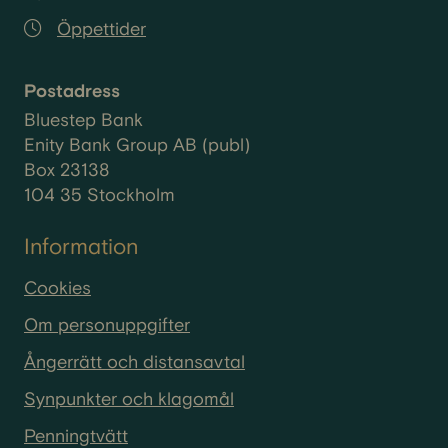
inte längre. Samtidigt finns dina
Öppettider
eventuella bolån kvar. Just därför är
det viktigt att förstå vad en konkurs
faktiskt innebär i praktiken.
Postadress
Bluestep Bank
Enity Bank Group AB (publ)
Box 23138
104 35 Stockholm
Information
Cookies
Om personuppgifter
Ångerrätt och distansavtal
Synpunkter och klagomål
Penningtvätt