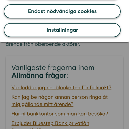
På Bluestep Bank vill vi att alla våra kunder ska
vara nöjda med våra produkter, tjänster och vår
Endast nödvändiga cookies
service. Därför är dina synpunkter viktiga för oss.
Läs mer om hur du
lämnar ett klagomål
till oss
Inställningar
och hur du kan få kostnadsfri hjälp med ditt
ärende från oberoende aktörer.
Vanligaste frågorna inom
Allmänna frågor
:
Var laddar jag ner blanketten för fullmakt?
Kan jag be någon annan person ringa åt
mig gällande mitt ärende?
Har ni bankkontor som man kan besöka?
Erbjuder Bluestep Bank privatlån