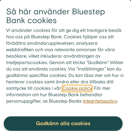
Gå till innehållet
Så här använder Bluestep
Logga in
Meny
Bank cookies
Vi använder cookies för att ge dig ett trevligare besök
hos oss på Bluestep Bank. Cookies hjälper oss att
förbättra användarupplevelsen, analysera
Vanliga frågor och
webbtrafiken och visa relevanta annonser för våra
besökare, vilket inkluderar användningen av
svar
tredjepartscookies. Genom att klicka ”Godkänn” tillåter
du oss att använda cookies. Via ”inställningar” kan du
godkänna specifika cookies. Du kan läsa mer om hur vi
hanterar cookies samt ändra eller dra tillbaka ditt
samtycke till cookies i vår
Cookie policy
. För mer
bluestep.se
>
Kundservice
>
Frågor & Svar
>
information om hur Bluestep Bank behandlar
Om Bluestep Bank
personuppgifter, se Bluestep Banks
>
Allmänna frågor
Integritetspolicy
.
Hur hanterar Bluestep Bank
klagomål?
Godkänn alla cookies