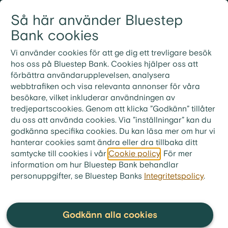
Gå till innehållet
Så här använder Bluestep
Logga in
Meny
Bank cookies
Vi använder cookies för att ge dig ett trevligare besök
hos oss på Bluestep Bank. Cookies hjälper oss att
förbättra användarupplevelsen, analysera
Vanliga frågor och
webbtrafiken och visa relevanta annonser för våra
besökare, vilket inkluderar användningen av
svar
tredjepartscookies. Genom att klicka ”Godkänn” tillåter
du oss att använda cookies. Via ”inställningar” kan du
godkänna specifika cookies. Du kan läsa mer om hur vi
hanterar cookies samt ändra eller dra tillbaka ditt
samtycke till cookies i vår
Cookie policy
. För mer
bluestep.se
>
Kundservice
>
Frågor & Svar
>
information om hur Bluestep Bank behandlar
FAQ - Låna trots kronofogden
personuppgifter, se Bluestep Banks
Integritetspolicy
.
Finns det lån för att betala
Kronofogden?
Godkänn alla cookies