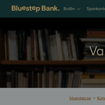
Gå till innehållet
Bolån
Sparkont
Va
bluestep.se
>
Kun