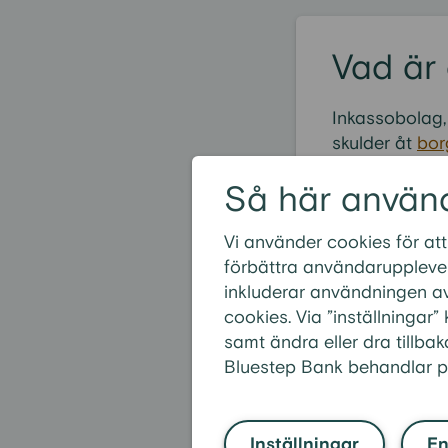
Vad är 
Inkassobolag, 
skulder åt
bor
Så här använ
Vi använder cookies för att
Hittar du
förbättra användarupplevel
inkluderar användningen av
Du är varmt v
cookies. Via ”inställningar
Ring oss på t
samt ändra eller dra tillbak
Bluestep Bank behandlar p
Bluestep Bank 
Enity är en sve
AB (publ) är et
Läs mer på
www
Inställningar
En