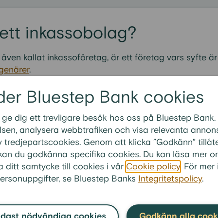
ett inkassobolag?
även kallat inkassoföretag, är ett företag vars syfte är 
genärer
.
der Bluestep Bank cookies
 ge dig ett trevligare besök hos oss på Bluestep Bank.
 inte svaret på din fråga?
sen, analysera webbtrafiken och visa relevanta annonse
 tredjepartscookies. Genom att klicka ”Godkänn” tillåt
älkommen att kontakta oss.
” kan du godkänna specifika cookies. Du kan läsa mer o
elefon
0770-33 01 00
a ditt samtycke till cookies i vår
Cookie policy
. För mer
ersonuppgifter, se Bluestep Banks
Integritetspolicy
.
är en del av Enity Bank Group
nsk bankgrupp som består av flera bolånebanker i Norden. E
t börsnoterat bankaktiebolag som står under Finansinspektione
.enity.com
dast nödvändiga cookies
Godkänn alla cook