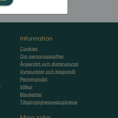
Information
Cookies
Om personuppgifter
Ångerrätt och distansavtal
Synpunkter och klagomål
Penningtvätt
)
Villkor
Blanketter
Tillgänglighetsredogörelse
Mina sidor