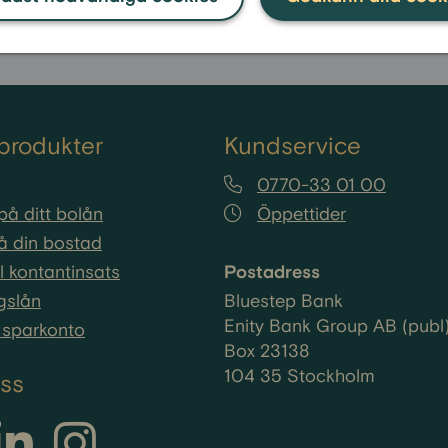
produkter
Kundservice
0770-33 01 00
på ditt bolån
Öppettider
å din bostad
ll kontantinsats
Postadress
gslån
Bluestep Bank
Enity Bank Group AB (publ
sparkonto
Box 23138
104 35 Stockholm
oss