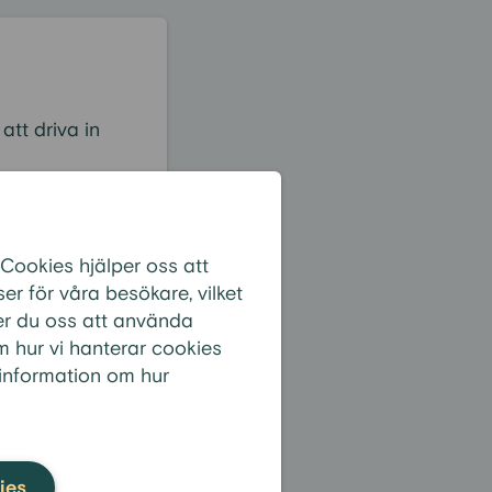
att driva in
 Cookies hjälper oss att
r för våra besökare, vilket
er du oss att använda
m hur vi hanterar cookies
 information om hur
nity Bank Group
ns tillsyn.
ies