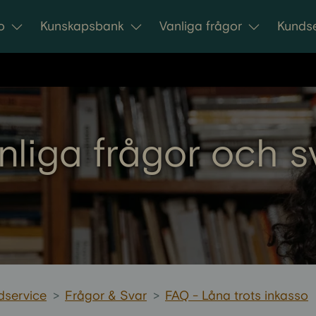
o
Kunskapsbank
Vanliga frågor
Kundse
nliga frågor och s
dservice
>
Frågor & Svar
>
FAQ - Låna trots inkasso