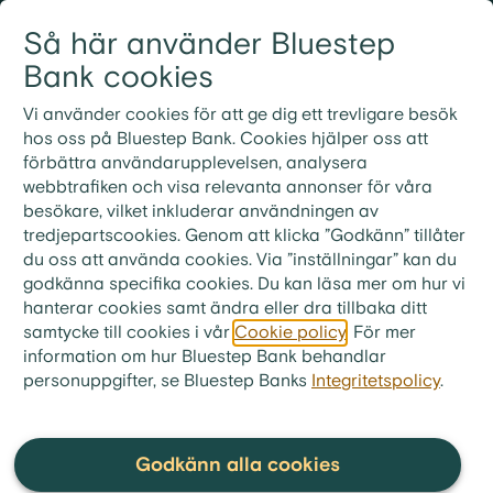
Gå till innehållet
Så här använder Bluestep
Logga in
Meny
Bank cookies
Vi använder cookies för att ge dig ett trevligare besök
hos oss på Bluestep Bank. Cookies hjälper oss att
förbättra användarupplevelsen, analysera
Vanliga frågor och
webbtrafiken och visa relevanta annonser för våra
besökare, vilket inkluderar användningen av
svar
tredjepartscookies. Genom att klicka ”Godkänn” tillåter
du oss att använda cookies. Via ”inställningar” kan du
godkänna specifika cookies. Du kan läsa mer om hur vi
hanterar cookies samt ändra eller dra tillbaka ditt
samtycke till cookies i vår
Cookie policy
. För mer
bluestep.se
>
Kundservice
>
Frågor & Svar
>
information om hur Bluestep Bank behandlar
Bolån
personuppgifter, se Bluestep Banks
>
Betalningar
Integritetspolicy
.
Vad händer om jag inte kan
betala för bolånet?
Godkänn alla cookies