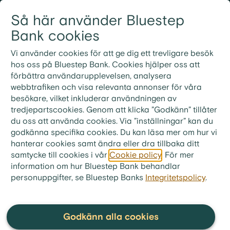
Gå till innehållet
Så här använder Bluestep
Logga in
Meny
Bank cookies
Vi använder cookies för att ge dig ett trevligare besök
hos oss på Bluestep Bank. Cookies hjälper oss att
förbättra användarupplevelsen, analysera
Vanliga frågor och
webbtrafiken och visa relevanta annonser för våra
besökare, vilket inkluderar användningen av
svar
tredjepartscookies. Genom att klicka ”Godkänn” tillåter
du oss att använda cookies. Via ”inställningar” kan du
godkänna specifika cookies. Du kan läsa mer om hur vi
hanterar cookies samt ändra eller dra tillbaka ditt
samtycke till cookies i vår
Cookie policy
. För mer
bluestep.se
>
Kundservice
>
Frågor & Svar
>
information om hur Bluestep Bank behandlar
Bolån
personuppgifter, se Bluestep Banks
>
Betalningar
Integritetspolicy
.
Hur vet jag att ni har tagit emot
min betalning?
Godkänn alla cookies