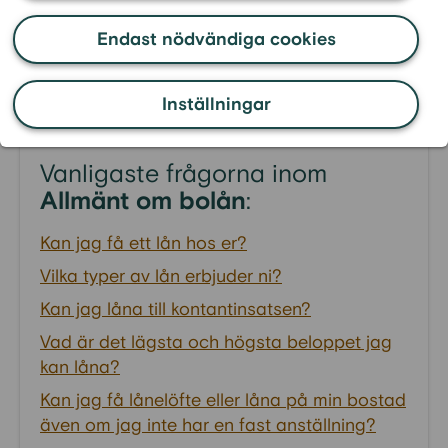
bolån hos er?
Endast nödvändiga cookies
Andrahandsuthyrning godkänns inte enligt våra
allmänna villkor
då det kan komma att påverka
säkerheten i panten.
Inställningar
Vanligaste frågorna inom
Allmänt om bolån
:
Kan jag få ett lån hos er?
Vilka typer av lån erbjuder ni?
Kan jag låna till kontantinsatsen?
Vad är det lägsta och högsta beloppet jag
kan låna?
Kan jag få lånelöfte eller låna på min bostad
även om jag inte har en fast anställning?