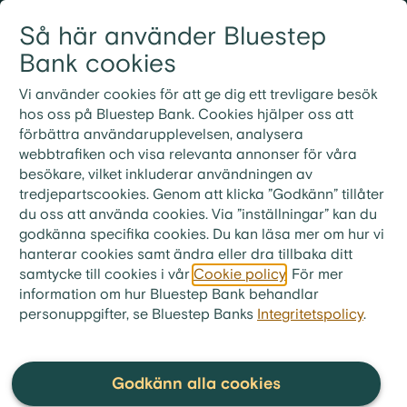
Gå till innehållet
Så här använder Bluestep
Logga in
Meny
Bank cookies
Vi använder cookies för att ge dig ett trevligare besök
hos oss på Bluestep Bank. Cookies hjälper oss att
förbättra användarupplevelsen, analysera
Vanliga frågor och
webbtrafiken och visa relevanta annonser för våra
besökare, vilket inkluderar användningen av
svar
tredjepartscookies. Genom att klicka ”Godkänn” tillåter
du oss att använda cookies. Via ”inställningar” kan du
godkänna specifika cookies. Du kan läsa mer om hur vi
hanterar cookies samt ändra eller dra tillbaka ditt
samtycke till cookies i vår
Cookie policy
. För mer
bluestep.se
>
Kundservice
>
Frågor & Svar
>
information om hur Bluestep Bank behandlar
Bolån
personuppgifter, se Bluestep Banks
>
Allmänt om bolån
Integritetspolicy
.
Kan jag hyra ut min bostad i
andra hand om jag har ett
Godkänn alla cookies