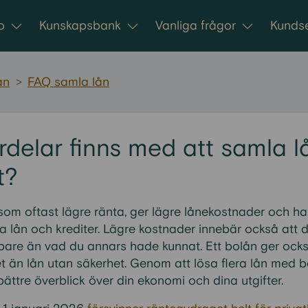
o
Kunskapsbank
Vanliga frågor
Kundse
ån
>
FAQ samla lån
ördelar finns med att samla l
t?
som oftast lägre ränta, ger lägre lånekostnader och har 
 lån och krediter. Lägre kostnader innebär också att 
bare än vad du annars hade kunnat. Ett bolån ger ocks
t än lån utan säkerhet. Genom att lösa flera lån med b
ttre överblick över din ekonomi och dina utgifter.