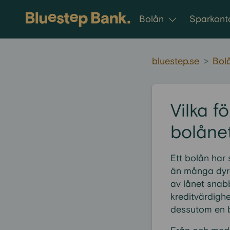
Gå till innehållet
Bolån
Sparkont
bluestep.se
>
Bol
Vilka f
bolåne
Ett bolån har 
än många dyra
av lånet snab
kreditvärdighe
dessutom en bä