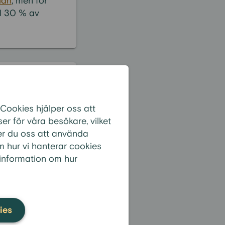
lån
, men för
ll 30 % av
 Cookies hjälper oss att
r för våra besökare, vilket
er du oss att använda
m hur vi hanterar cookies
 information om hur
Se alla frågor
ies