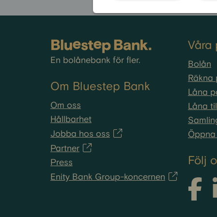
Våra 
En bolånebank för fler.
Bolån
Räkna 
Om Bluestep Bank
Låna p
Om oss
Låna ti
Hållbarhet
Samlin
Jobba hos oss
Öppna 
Partner
Följ 
Press
Enity Bank Group-koncernen