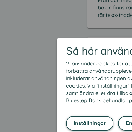
Från och med
bolån finns rä
räntekostnade
Så här använ
Vanligas
Vi använder cookies för att
Är det bättre 
förbättra användarupplevel
Kan man få lå
inkluderar användningen av
Vad är ett lå
cookies. Via ”inställningar
samt ändra eller dra tillbak
Kan jag ansök
Bluestep Bank behandlar p
Hur mycket ka
Inställningar
En