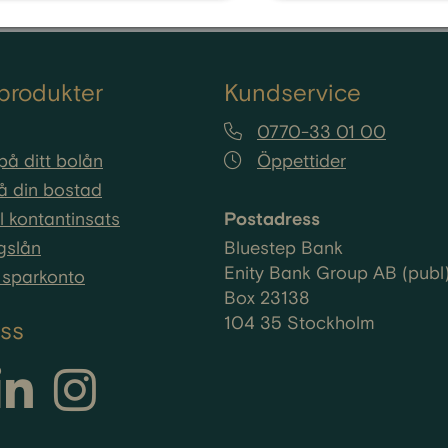
produkter
Kundservice
0770-33 01 00
på ditt bolån
Öppettider
å din bostad
ll kontantinsats
Postadress
gslån
Bluestep Bank
Enity Bank Group AB (publ
sparkonto
Box 23138
104 35 Stockholm
oss