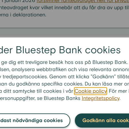
 1 januari 2026
försvinner ränteavdraget helt för privat
nteavdraget kvar vilket innebär att du får dra av upp ti
rna i deklarationen.
der Bluestep Bank cookies
te frågorna inom
FAQ samla lån
:
 ge dig ett trevligare besök hos oss på Bluestep Bank.
att samla lån i bolånet än att ta nytt privatlån?
sen, analysera webbtrafiken och visa relevanta annonse
n trots skulder eller betalningsanmärkning?
 tredjepartscookies. Genom att klicka ”Godkänn” tillåt
n med säkerhet?
” kan du godkänna specifika cookies. Du kan läsa mer o
a ditt samtycke till cookies i vår
Cookie policy
. För mer
a om att samla lån även om jag inte har fast jobb?
ersonuppgifter, se Bluestep Banks
Integritetspolicy
.
n jag låna för att samla mina lån?
dast nödvändiga cookies
Godkänn alla cook