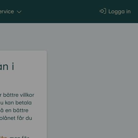
rvice
Logga in
ån i
bättre villkor
du kan betala
å en bättre
olånet får du