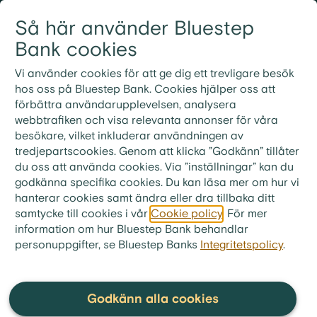
Gå till innehållet
Så här använder Bluestep
Logga in
Meny
Bank cookies
Vi använder cookies för att ge dig ett trevligare besök
hos oss på Bluestep Bank. Cookies hjälper oss att
förbättra användarupplevelsen, analysera
Vanliga frågor och
webbtrafiken och visa relevanta annonser för våra
besökare, vilket inkluderar användningen av
svar
tredjepartscookies. Genom att klicka ”Godkänn” tillåter
du oss att använda cookies. Via ”inställningar” kan du
godkänna specifika cookies. Du kan läsa mer om hur vi
hanterar cookies samt ändra eller dra tillbaka ditt
samtycke till cookies i vår
Cookie policy
. För mer
bluestep.se
>
Kundservice
>
Frågor & Svar
>
information om hur Bluestep Bank behandlar
Om Bluestep Bank
personuppgifter, se Bluestep Banks
>
Om Enity Bank Group
Integritetspolicy
.
Vad är Enity Bank Group?
Godkänn alla cookies
Enity Bank Group är namnet på bankkoncernen