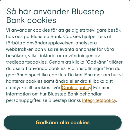
Gå till innehållet
Så här använder Bluestep
Logga in
Meny
Bank cookies
Vi använder cookies för att ge dig ett trevligare besök
hos oss på Bluestep Bank. Cookies hjälper oss att
förbättra användarupplevelsen, analysera
Vanliga frågor och
webbtrafiken och visa relevanta annonser för våra
besökare, vilket inkluderar användningen av
svar
tredjepartscookies. Genom att klicka ”Godkänn” tillåter
du oss att använda cookies. Via ”inställningar” kan du
godkänna specifika cookies. Du kan läsa mer om hur vi
hanterar cookies samt ändra eller dra tillbaka ditt
samtycke till cookies i vår
Cookie policy
. För mer
bluestep.se
>
Kundservice
>
Frågor & Svar
>
information om hur Bluestep Bank behandlar
FAQ - Startpage - Vanliga frågor
personuppgifter, se Bluestep Banks
Integritetspolicy
.
Vilka är Bluestep Bank?
Godkänn alla cookies
Bluestep Bank är en svensk bolånebank som