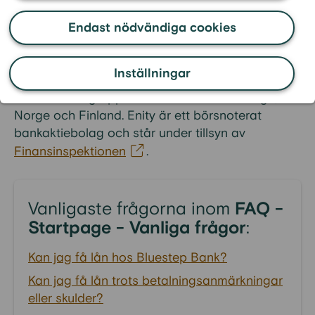
sedan 2005 har hjälpt fler människor att få bolån
och en tryggare ekonomi.
Endast nödvändiga cookies
Inställningar
Vi är en del av Enity Bank Group AB (publ), en
nordisk bankgrupp med verksamhet i Sverige,
Norge och Finland. Enity är ett börsnoterat
bankaktiebolag och står under tillsyn av
Finansinspektionen
.
Vanligaste frågorna inom
FAQ -
Startpage - Vanliga frågor
:
Kan jag få lån hos Bluestep Bank?
Kan jag få lån trots betalningsanmärkningar
eller skulder?