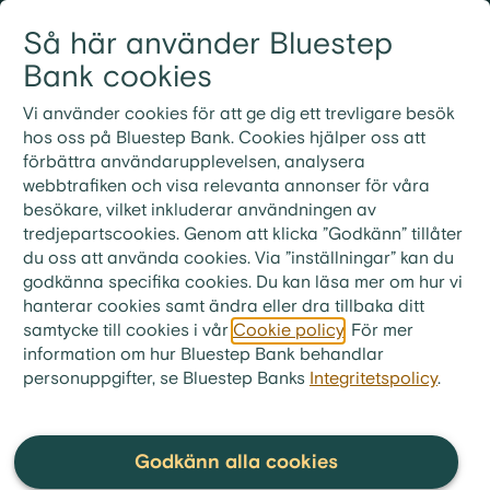
Gå till innehållet
Så här använder Bluestep
Logga in
Meny
Bank cookies
Vi använder cookies för att ge dig ett trevligare besök
hos oss på Bluestep Bank. Cookies hjälper oss att
förbättra användarupplevelsen, analysera
Vanliga frågor och
webbtrafiken och visa relevanta annonser för våra
besökare, vilket inkluderar användningen av
svar
tredjepartscookies. Genom att klicka ”Godkänn” tillåter
du oss att använda cookies. Via ”inställningar” kan du
godkänna specifika cookies. Du kan läsa mer om hur vi
hanterar cookies samt ändra eller dra tillbaka ditt
samtycke till cookies i vår
Cookie policy
. För mer
bluestep.se
>
Kundservice
>
Frågor & Svar
>
information om hur Bluestep Bank behandlar
Bolån
personuppgifter, se Bluestep Banks
>
Grönt bolån
Integritetspolicy
.
Hur får jag som ny eller befintlig
kund Grönt Bolån?
Godkänn alla cookies