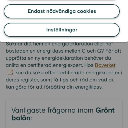
Nya och befintliga kunder vars boenden har en
energideklaration med energiklass A eller B
Endast nödvändiga cookies
registrerad hos Boverket får ränteavdraget
applicerat automatiskt från och med den 26
Inställningar
mars 2021.
Saknar ditt hem en energideklaration eller har
bostaden en energiklass mellan C och G? För att
upprätta en ny energideklaration behöver du
anlita en certifierad energiexpert. Hos
Boverket
kan du söka efter certifierade energiexperter i
deras register, samt få tips och råd om vad du
kan göra för att förbättra din energiklass.
Vanligaste frågorna inom
Grönt
bolån
: