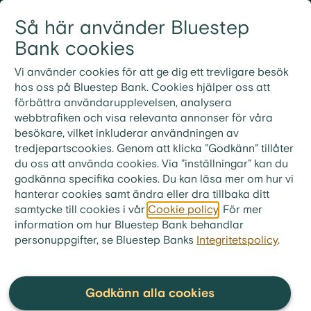
Gå till innehållet
Så här använder Bluestep
Logga in
Meny
Bank cookies
Vi använder cookies för att ge dig ett trevligare besök
bluestep.se
>
Bolån
>
FAQ bolån
hos oss på Bluestep Bank. Cookies hjälper oss att
förbättra användarupplevelsen, analysera
Vilka extra kostnader tillkommer
webbtrafiken och visa relevanta annonser för våra
vid köp av bostadsrätt?
besökare, vilket inkluderar användningen av
tredjepartscookies. Genom att klicka ”Godkänn” tillåter
När du köper en lägenhet i en
du oss att använda cookies. Via ”inställningar” kan du
godkänna specifika cookies. Du kan läsa mer om hur vi
bostadsrättsförening kan det tillkomma avgifter
hanterar cookies samt ändra eller dra tillbaka ditt
som behöver betalas direkt till
samtycke till cookies i vår
Cookie policy
. För mer
bostadsrättsföreningen. Det är exempelvis vanligt
information om hur Bluestep Bank behandlar
att bostadsrättsföreningen tar ut en
personuppgifter, se Bluestep Banks
Integritetspolicy
.
överlåtelseavgift, pantsättningsavgift och
medlemsavgift. Kostnaderna kan variera
beroende på förening.
Godkänn alla cookies