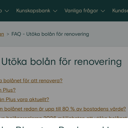
o
Kunskapsbank
Vanliga frågor
Kundse
ån
>
FAQ - Utöka bolån för renovering
Utöka bolån för renovering
 bolånet för att renovera?
n Plus?
n Plus vara aktuellt?
 bolånet redan är upp till 80 % av bostadens värde?
ya bolånereglerna 2026 möjligheten att utöka bolånet 