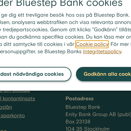
der Bluestep Bank cookies
att få utöka bolånet för en renovering?
 ge dig ett trevligare besök hos oss på Bluestep Bank.
 jag låna till renoveringen genom att utöka mitt bolån
sen, analysera webbtrafiken och visa relevanta annonse
 tredjepartscookies. Genom att klicka ”Godkänn” tillåt
” kan du godkänna specifika cookies. Du kan läsa mer o
a ditt samtycke till cookies i vår
Cookie policy
. För mer
ersonuppgifter, se Bluestep Banks
Integritetspolicy
.
produkter
Kundservice
0770-33 01 00
dast nödvändiga cookies
Godkänn alla cook
på ditt bolån
Öppettider
å din bostad
ll kontantinsats
Postadress
gslån
Bluestep Bank
Enity Bank Group AB (publ
sparkonto
Box 23138
104 35 Stockholm