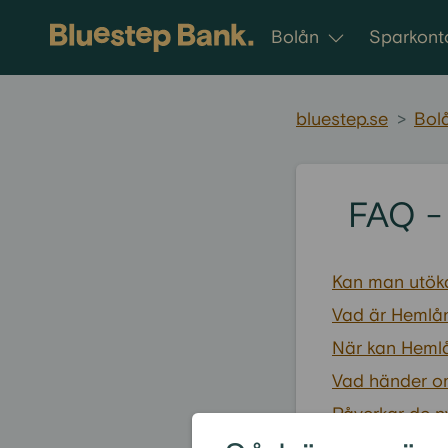
Gå till innehållet
Bolån
Sparkont
bluestep.se
>
Bol
FAQ - 
Kan man utöka
Vad är Hemlå
När kan Hemlå
Vad händer om
Påverkar de n
renovering?