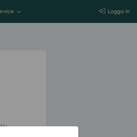
rvice
Logga in
för