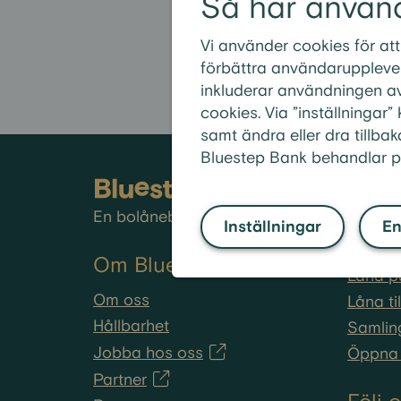
Så här använ
Vad krävs för 
Vi använder cookies för att
Hur mycket kan
förbättra användarupplevel
inkluderar användningen av
cookies. Via ”inställningar
samt ändra eller dra tillbak
Bluestep Bank behandlar p
Våra 
En bolånebank för fler.
Bolån
Inställningar
En
Räkna 
Om Bluestep Bank
Låna p
Om oss
Låna ti
Hållbarhet
Samlin
Jobba hos oss
Öppna 
Partner