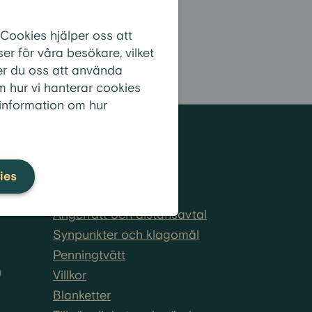
 Cookies hjälper oss att
?
r för våra besökare, vilket
er du oss att använda
m hur vi hanterar cookies
 information om hur
Information
Cookies
ies
Om personuppgifter
Ångerrätt och distansavtal
Synpunkter och klagomål
Penningtvätt
)
Villkor
Blanketter