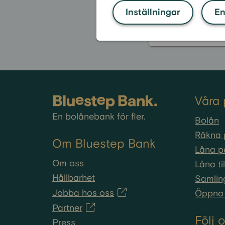
Hur fungerar d
Inställningar
En
Våra 
En bolånebank för fler.
Bolån
Räkna 
Om Bluestep Bank
Låna p
Om oss
Låna ti
Hållbarhet
Samlin
Jobba hos oss
Öppna 
Partner
Följ 
Press