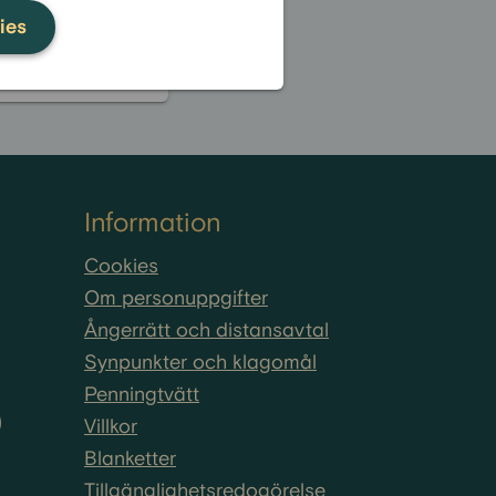
bolånet?
ies
Se alla frågor
Information
Cookies
Om personuppgifter
Ångerrätt och distansavtal
Synpunkter och klagomål
Penningtvätt
)
Villkor
Blanketter
Tillgänglighetsredogörelse