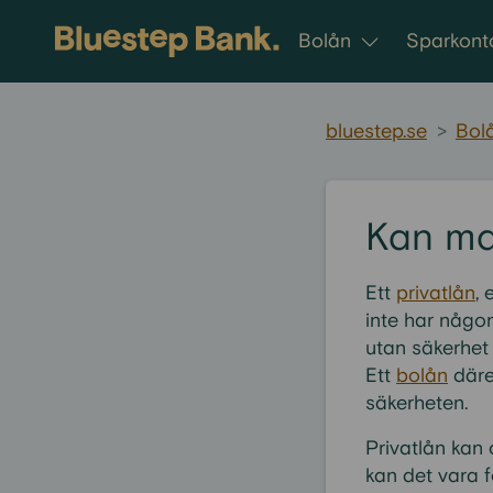
Gå till innehållet
Bolån
Sparkont
bluestep.se
>
Bol
Kan man
Ett
privatlån
, 
inte har någon
utan säkerhet 
Ett
bolån
däre
säkerheten.
Privatlån kan 
kan det vara f