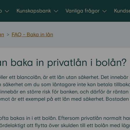
o
Kunskapsbank
Vanliga frågor
Kundse
ån
>
FAQ - Baka in lån
 baka in privatlån i bolån?
eller ett blancolån, är ett lån utan säkerhet. Det innebä
 säkerhet om du som låntagare inte kan betala tillbaka 
innebär en större risk för banken, och därför är räntan
mot är ett exempel på ett lån med säkerhet. Bostaden 
ofta bakas in i ett bolån. Eftersom privatlån normalt h
ördelaktigt att flytta över skulden till ett bolån med läg