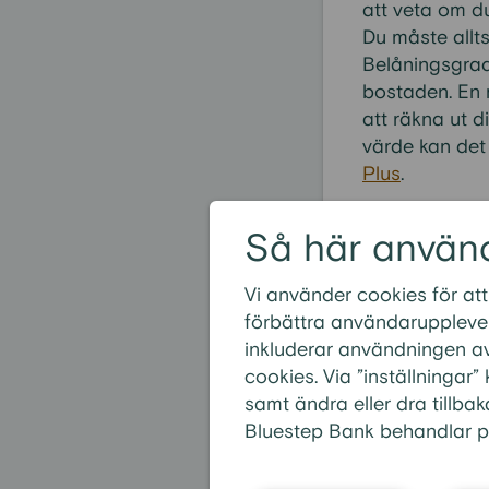
att veta om d
Du måste allt
Belåningsgrad
bostaden. En 
att räkna ut 
värde kan det 
Plus
.
Så här använ
Vi använder cookies för att
Vanligas
förbättra användarupplevel
inkluderar användningen av
Kan man baka i
cookies. Via ”inställningar
Kan man baka 
samt ändra eller dra tillbak
Är det möjligt
Bluestep Bank behandlar p
Går det att ba