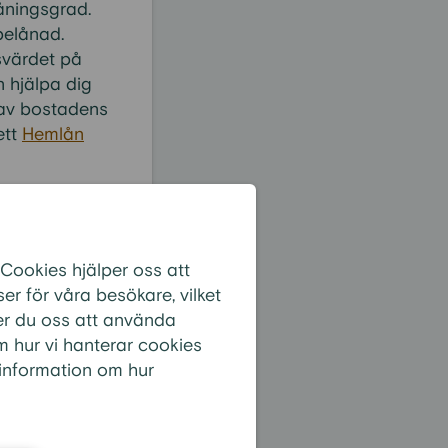
åningsgrad.
belånad.
svärdet på
 hjälpa dig
 av bostadens
ett
Hemlån
 Cookies hjälper oss att
:
r för våra besökare, vilket
er du oss att använda
m hur vi hanterar cookies
 information om hur