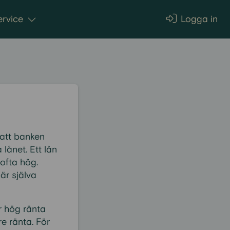
rvice
Logga in
r att banken
lånet. Ett lån
 ofta hög.
är själva
ar hög ränta
re ränta. För