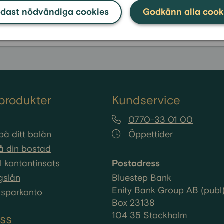
et att baka in avbetalningar eller konsumentkrediter i 
dast nödvändiga cookies
Godkänn alla cook
produkter
Kundservice
0770-33 01 00
på ditt bolån
Öppettider
å din bostad
ll kontantinsats
Postadress
gslån
Bluestep Bank
Enity Bank Group AB (publ
sparkonto
Box 23138
104 35 Stockholm
oss