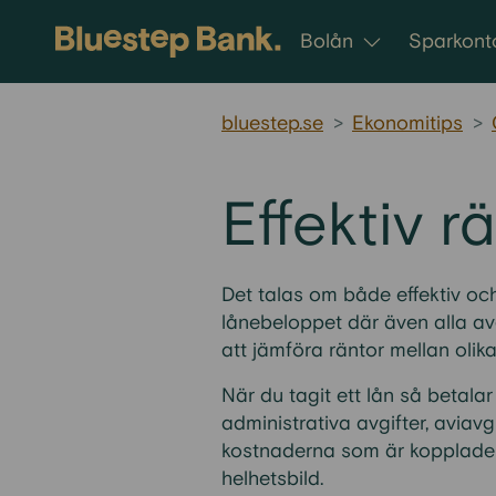
Gå till innehållet
Bolån
Sparkont
bluestep.se
>
Ekonomitips
>
Effektiv r
Det talas om både effektiv och
lånebeloppet där även alla avg
att jämföra räntor mellan olika
När du tagit ett lån så betala
administrativa avgifter, aviavg
kostnaderna som är kopplade til
helhetsbild.