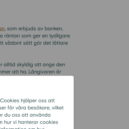
an
, som erbjuds av banken,
va räntan som ger en tydligare
tt sådant sätt gör det lättare
 alltid skyldig att ange den
ommer att ha. Långivaren är
nesituationen i
 Cookies hjälper oss att
r för våra besökare, vilket
er du oss att använda
mtidigt vissa nackdelar med
m hur vi hanterar cookies
amgår det inte alltid vilka