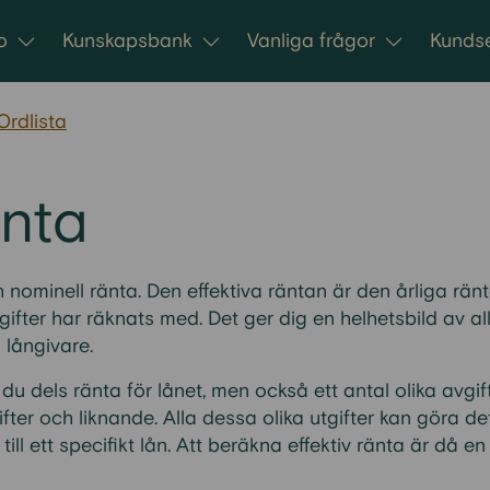
o
Kunskapsbank
Vanliga frågor
Kundse
Ordlista
änta
 nominell ränta. Den effektiva räntan är den årliga rä
ifter har räknats med. Det ger dig en helhetsbild av all
 långivare.
r du dels ränta för lånet, men också ett antal olika avg
ifter och liknande. Alla dessa olika utgifter kan göra de
l ett specifikt lån. Att beräkna effektiv ränta är då en 