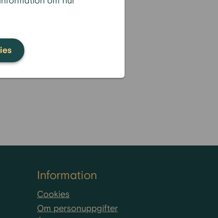
 information om hur
n eller rörlig ränta för sitt
oa sig för plötsligt ökade
ies
 eller minskar. Vilken typ av
konomin och budgeten.
Information
Cookies
Om personuppgifter