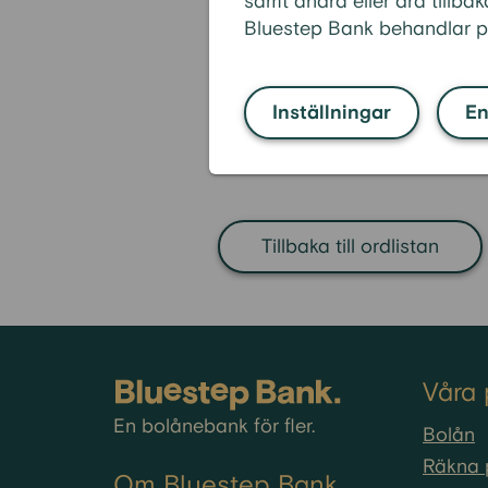
samt ändra eller dra tillbak
exakta utgifter som lånet omfa
Bluestep Bank behandlar p
Den effektiva räntan påverkas 
lån. Om man väljer bunden ränt
Inställningar
En
utgifter. Däremot, i samband m
ränta som passar bäst beror 
Tillbaka till ordlistan
Våra 
En bolånebank för fler.
Bolån
Räkna 
Om Bluestep Bank