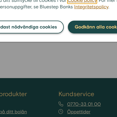
a ditt samtycke till cookies i vår
Cookie policy
. För mer
ttar.
ersonuppgifter, se Bluestep Banks
Integritetspolicy
.
också direkt av huruvida man som låntagare väljer bunde
a så ligger kostnaderna stilla och man behöver inte or
dast nödvändiga cookies
Godkänn alla cook
ed rörlig ränta så är det möjligt att räntekostnaden ökar
på olika saker, men hänger framförallt på den egna e
produkter
Kundservice
0770-33 01 00
på ditt bolån
Öppettider